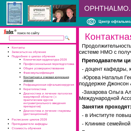
OPHTHALMO
Центр офтальмо
поиск по сайту
Контактна
Продолжительность
Контакты
системе НМО с полу
Записаться на обучение
Подробнее о циклах обучения
Преподаватели ци
Клиническая ординатура-2026
Профессиональная переподготовка
- доцент кафедры, 
Общее усовершенствование
Факоэмульсификация
-Юрова Наталья Ге
Контактная и очковая коррекция
зрения
поддержке Джонсон &
Рефракционная офтальмохирургия
Кератопластика
-Захарова Ольга А
Диагностика и лечение патологии
макулярной области ( с
Международной Ассо
практическим курсом
интравитреального введения
Занятия проходят
препаратов)
Диагностика и лечение глаукомы
(дистанционный)
- в Институте повы
Расписание циклов 2026
- Клинике семейной
Преподаватели кафедры
Стоимость обучения