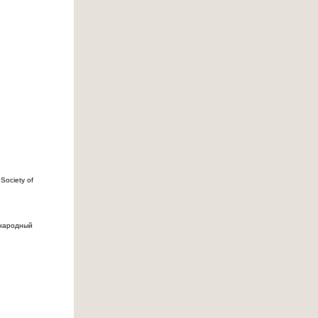
ociety of
ународный