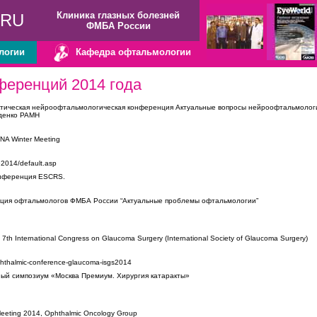
Клиника глазных болезней
.RU
ФМБА России
логии
Кафедра офтальмологии
ференций 2014 года
ктическая нейроофтальмологическая конференция Актуальные вопросы нейроофтальмолог
рденко РАМН
NA Winter Meeting
e2014/default.asp
нференция ESCRS.
ия офтальмологов ФМБА России “Актуальные проблемы офтальмологии”
7th International Congress on Glaucoma Surgery (International Society of Glaucoma Surgery)
phthalmic-conference-glaucoma-isgs2014
ый симпозиум «Москва Премиум. Хирургия катаракты»
eeting 2014, Ophthalmic Oncology Group