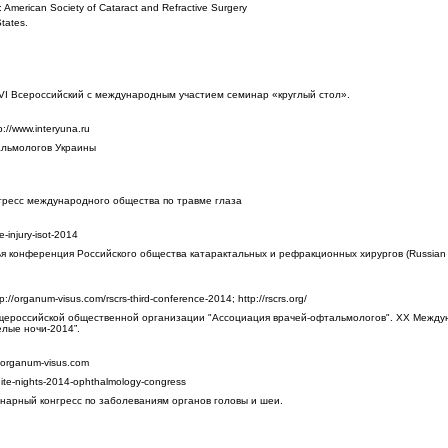
merican Society of Cataract and Refractive Surgery
tates.
VI Всероссийский с международным участием семинар «круглый стол».
p://www.interyuna.ru
альмологов Украины
гресс международного общества по травме глаза
-injury-isot-2014
 конференция Российского общества катарактальных и рефракционных хирургов (Russian S
//organum-visus.com/rscrs-third-conference-2014; http://rscrs.org/
ероссийской общественной организации "Ассоциация врачей-офтальмологов". XX Межд
лые ночи-2014”.
rganum-visus.com
ite-nights-2014-ophthalmology-congress
нарный конгресс по заболеваниям органов головы и шеи.