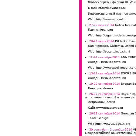
(Новосибирский филиал ФГБУ «МН
Е-mail: nf.mntk@yandex.ru.
Информационный партнер www.o
Web: http://www.mntk.nsk.ru
27-29 июня 2014
Retina Interna
Париж, Франция.
Web: http://organum-visus.com/oph
20-24 июля 2014
ISER XXI Bienni
San Francisco, California, United 
Web: http://iser.org/index.html
11-14 сентября 2014
14th EURE
Лондон, Великобритания.
Web: http://www.excel-london.co.u
13-17 сентября 2014
ESCRS 20
Лондон, Великобритания.
19-20 сентября 2014
Вторая Ев
Венеция, Италия.
26-27 сентября 2014
Научно-пр
офтальмологической практике рег
Астрахань,Россия.
Сайт:www.minzdravao.ru
26-28 сентября 2014
Georgian Op
Tbilisi, Georgia.
Web:http://www.GOS2014.org
30 сентября - 2 октября 2014
VI
Общероссийской общественной ор