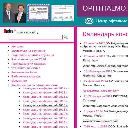
OPHTHALMO
Центр офтальмо
поиск по сайту
Календарь кон
24 января 2014
XV Научно-пра
Контакты
нейрохирургии им. акад. Н.Н. Бу
Записаться на обучение
Москва, Россия.
Подробнее о циклах обучения
25 января 2014
The 4th EURETI
Расписание циклов 2026
Rome, Italy.
Преподаватели кафедры
Web: http://www.euretina.org/rom
Стоимость обучения
14-16 февраля 2014
Зимняя ко
Клинические базы
Любляна, Словения.
Библиотека кафедры
Выпускники
27 февраля 2014
XV Конференц
Конференции по офтальмологии
Москва, Россия
Календарь конференций 2019 г.
Программа, подробнее>>
Календарь конференций 2017 г
20-22 февраля 2014
ISGS2014: 
Календарь конференций 2016 г.
Сингапур.
Календарь конференций 2015 г.
Календарь конференций 2014 г.
Web: http://organum-visus.com/o
Календарь конференций 2013 г.
1 марта 2014
3-й Международн
Календарь конференций 2012 г.
Москва, Россия
Календарь конференций 2011 г.
www.moscow-premium.com
Календарь конференций 2010 г.
7-10 марта 2014
OOG: Spring M
Календарь конференций 2009 г.