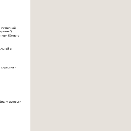
е Всемирной
зрение").
ионов» Южного
альной и
хирургии -
брану склеры и