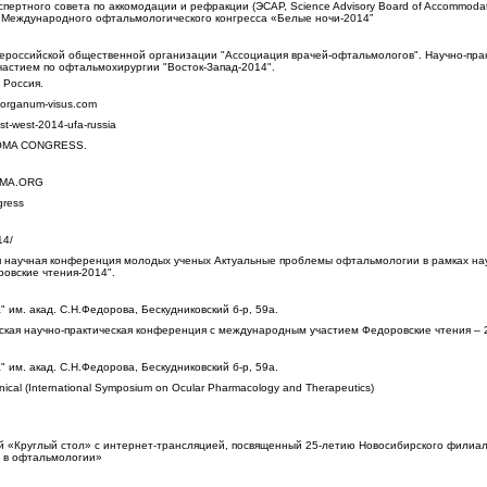
пертного совета по аккомодации и рефракции (ЭСАР, Science Advisory Board of Accommoda
го Международного офтальмологического конгресса «Белые ночи-2014”
российской общественной организации "Ассоциация врачей-офтальмологов". Научно-пра
астием по офтальмохирургии "Восток-Запад-2014".
 Россия.
rganum-visus.com
st-west-2014-ufa-russia
MA CONGRESS.
OMA.ORG
ress
14/
я научная конференция молодых ученых Актуальные проблемы офтальмологии в рамках на
овские чтения-2014".
 им. акад. С.Н.Федорова, Бескудниковский б-р, 59а.
ская научно-практическая конференция с международным участием Федоровские чтения – 
 им. акад. С.Н.Федорова, Бескудниковский б-р, 59а.
nical (International Symposium on Ocular Pharmacology and Therapeutics)
 «Круглый стол» с интернет-трансляцией, посвященный 25-летию Новосибирского филиа
 в офтальмологии»