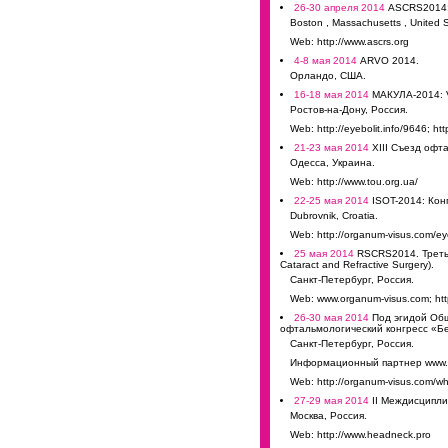
26-30 апреля 2014
ASCRS2014: A
Boston , Massachusetts , United S
Web: http://www.ascrs.org
4-8 мая 2014
ARVO 2014.
Орландо, США.
16-18 мая 2014
МАКУЛА-2014: 
Ростов-на-Дону, Россия.
Web: http://eyebolit.info/9646; htt
21-23 мая 2014
XIII Съезд офт
Одесса, Украина.
Web: http://www.tou.org.ua/
22-25 мая 2014
ISOT-2014: Кон
Dubrovnik, Croatia.
Web: http://organum-visus.com/eye
25 мая 2014
RSCRS2014. Третья
Cataract and Refractive Surgery).
Санкт-Петербург, Россия.
Web: www.organum-visus.com; http:
26-30 мая 2014
Под эгидой Общ
офтальмологический конгресс «Бе
Санкт-Петербург, Россия.
Информационный партнер www.o
Web: http://organum-visus.com/wh
27-29 мая 2014
II Междисципли
Москва, Россия.
Web: http://www.headneck.pro