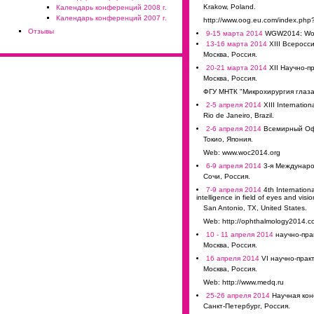
Krakow, Poland.
Календарь конференций 2008 г.
Календарь конференций 2007 г.
http://www.oog.eu.com/index.php
Отзывы
9-15 марта 2014
WGW2014: Wor
13-16 марта 2014
XIII Всерос
Москва, Россия.
20-21 марта 2014
XII Научно-п
Москва, Россия.
ФГУ МНТК "Микрохирургия глаза"
2-5 апреля 2014
XIII Internation
Rio de Janeiro, Brazil.
2-6 апреля 2014
Всемирный Офт
Токио, Япония.
Web: www.woc2014.org
6-9 апреля 2014
3-я Междунаро
Сочи, Россия.
7-9 апреля 2014
4th Internation
intelligence in field of eyes and visio
San Antonio, TX, United States.
Web: http://ophthalmology2014.co
10 - 11 апреля 2014
научно-пра
Москва, Россия.
16 апреля 2014
VI научно-прак
Москва, Россия.
Web: http://www.medq.ru
25-26 апреля 2014
Научная кон
Санкт-Петербург, Россия.