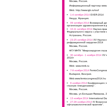
Москва, Россия.
Информационный партнер www.o
Web: http://www.igb.ru/roof
1-4 октября 2014
EVER-2014
Ницца, Франция.
09 октября 2014
Всемирный ден
организации здравоохранения в р
10-11 октября 2014
Научно-пра
Федерального округа с участием 
Астрахань, Россия.
23-25 октября 2014
XV Научно-
рефракционной хирургии-2014
Москва, Россия.
ФГУ МНТК "Микрохирургия глаза"
30 октября - 1 ноября 2014
XV м
2014»
Москва, Россия.
Web: www.mntk.ru
7-9 ноября 2014
FemtoCongress
Budapest, Венгрия.
Web:www.femtocongress2014.hu
8 ноября 2014
Конференция с м
глазную гемодинамику".
Москва, Россия.
Москва, ул.Большая Якиманка, 2
13 ноября 2014
International D
27-28 ноября 2014
IV Всеросси
офтальмологической практике".