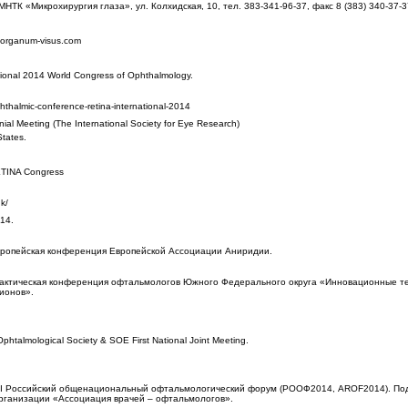
ТК «Микрохирургия глаза», ул. Колхидская, 10, тел. 383-341-96-37, факс 8 (383) 340-37-3
rganum-visus.com
tional 2014 World Congress of Ophthalmology.
thalmic-conference-retina-international-2014
al Meeting (The International Society for Eye Research)
States.
TINA Congress
k/
14.
ропейская конференция Европейской Ассоциации Аниридии.
актическая конференция офтальмологов Южного Федерального округа «Инновационные те
ионов».
htalmological Society & SOE First National Joint Meeting.
I Российский общенациональный офтальмологический форум (РООФ2014, AROF2014). Под
ганизации «Ассоциация врачей – офтальмологов».