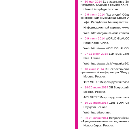
30 мая 2014
11-е заседание Экс
Refraction, SABAR) в рамках XX-
Санкт-Петербург, Россия.
5-6 июня 2014
Под эгидой Обще
конференция с международным уч
Уфа, Республика Башкортостан,
Информационный партнер www.o
Web: http://organum-visus.com/ea
6-9 июня 2014
WORLD GLAUCO
Hong Kong, China.
Web: http://www.WORLDGLAUC
07-11 июня 2014
11th EGS Cong
Nice, France.
Web: http://www.oic.it/~egsnice20
18 июня 2014
IX Всероссийска
практической конференции "Федор
Москва, Россия.
ФГУ МНТК "Микрохирургия глаза"
19-20 июня 2014
ХII Всероссий
Москва, Россия.
ФГУ МНТК "Микрохирургия глаза"
19-22 июня 2014
11th ISOPT Cli
Reykjavik, Iceland.
Web: http://isopt.net
26-28 июня 2014
Всероссийский
«Фундаментальные исследования
Новосибирск, Россия.