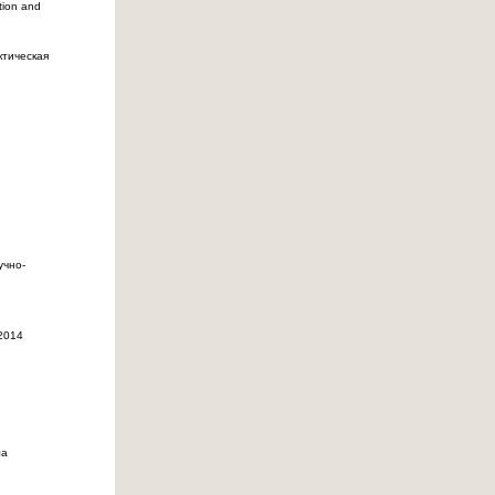
tion and
ктическая
учно-
2014
ла