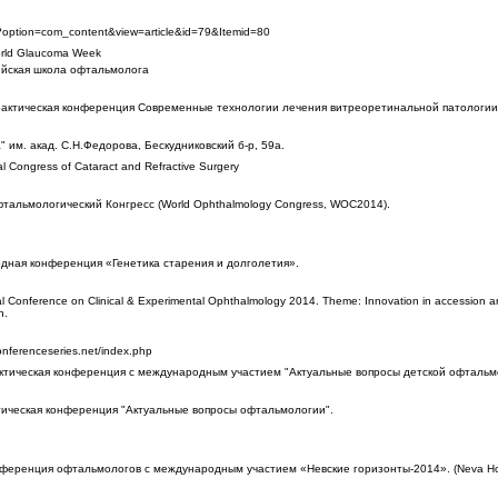
?option=com_content&view=article&id=79&Itemid=80
ld Glaucoma Week
сийская школа офтальмолога
рактическая конференция Современные технологии лечения витреоретинальной патологии
 им. акад. С.Н.Федорова, Бескудниковский б-р, 59а.
al Congress of Cataract and Refractive Surgery
альмологический Конгресс (World Ophthalmology Congress, WOC2014).
дная конференция «Генетика старения и долголетия».
al Conference on Clinical & Experimental Ophthalmology 2014. Theme: Innovation in accession and
n.
nferenceseries.net/index.php
ктическая конференция с международным участием "Актуальные вопросы детской офтальм
тическая конференция "Актуальные вопросы офтальмологии".
ференция офтальмологов с международным участием «Невские горизонты-2014». (Neva Ho