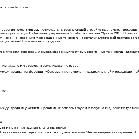
rganum-visus.com
ь зрения (World Sight Day). Отмечается с 1998 г. каждый второй четверг октября (решени
амках реализации Глобальной программы по борьбе со слепотой "Зрение 2020: Право на 
ктической конференции «Инновационные технологии в офтальмологической практике рег
специалистов Прикаспийских государств.
практическая конференция с международным участием Современные технологии катаракт
 им. акад. С.Н.Федорова, Бескудниковский б-р, 59а.
еждународная конференция «Современные технологии катарактальной и рефракционной 
 2014
еждународным участием "Проблемные вопросы глаукомы: фокус на ВГД, решетчатую мем
4.
ay of the Blind - Международный день слепых
йская научная конференция с международным участием "Фармакотерапия в современной